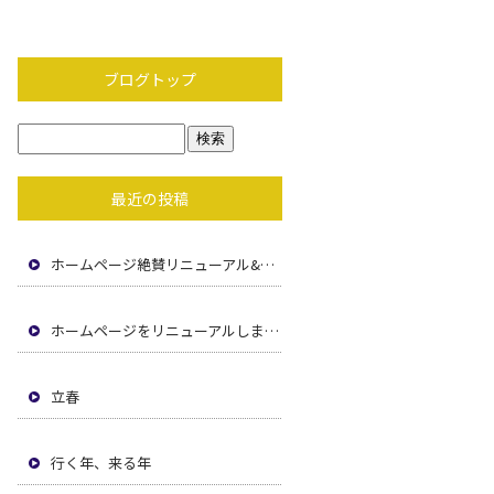
ブログトップ
最近の投稿
ホームページ絶賛リニューアル&求職者ページコンテンツ 追加中！乞うご期待！！！
ホームページをリニューアルしました！
立春
行く年、来る年