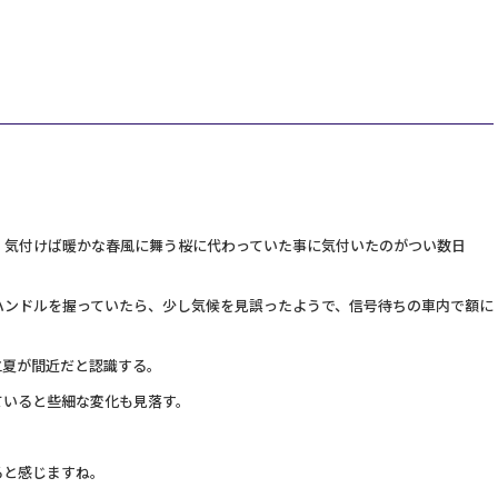
、気付けば暖かな春風に舞う桜に代わっていた事に気付いたのがつい数日
ハンドルを握っていたら、少し気候を見誤ったようで、信号待ちの車内で額に
立夏が間近だと認識する。
ていると些細な変化も見落す。
ると感じますね。