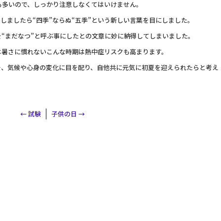
も多いので、しっかり注意しなくてはいけません。
見しましたら“四季”ならぬ“五季”という新しい言葉を目にしました。
“まだなつ”と呼ぶ事にしたとの文章に妙に納得してしまいました。
は暑さに慣れないこんな時期は熱中症リスクも高まります。
そ、気候や心身の変化に目を配り、自他共に元気に初夏を迎えられたらと考え
←
試験
子供の日
→