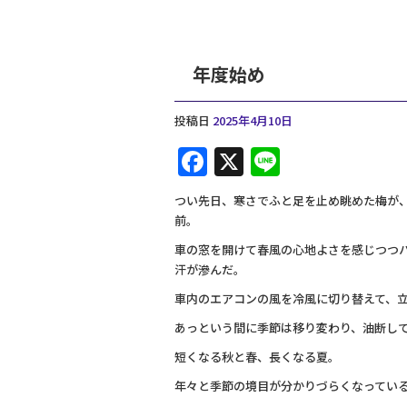
年度始め
投稿日
2025年4月10日
F
X
Li
a
n
つい先日、寒さでふと足を止め眺めた梅が
c
e
前。
e
車の窓を開けて春風の心地よさを感じつつ
b
汗が滲んだ。
o
車内のエアコンの風を冷風に切り替えて、
o
あっという間に季節は移り変わり、油断し
k
短くなる秋と春、長くなる夏。
年々と季節の境目が分かりづらくなってい