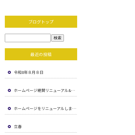
ブログトップ
最近の投稿
令和8年８月８日
ホームページ絶賛リニューアル&求職者ページコンテンツ 追加中！乞うご期待！！！
ホームページをリニューアルしました！
立春