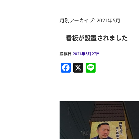
月別アーカイブ:
2021年5月
看板が設置されました
投稿日
2021年5月27日
F
X
Li
a
n
c
e
e
b
o
o
k