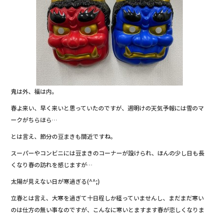
b
o
o
k
鬼は外、福は内。
春よ来い、早く来いと思っていたのですが、週明けの天気予報には雪のマ
ークがちらほら…
とは言え、節分の豆まきも間近ですね。
スーパーやコンビニには豆まきのコーナーが設けられ、ほんの少し日も長
くなり春の訪れを感じますが…
太陽が見えない日が寒過ぎる(^^;)
立春とは言え、大寒を過ぎて十日程しか経っていませんし、まだまだ寒い
のは仕方の無い事なのですが、こんなに寒いとますます春が恋しくなりま