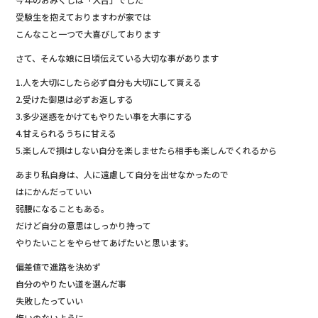
b
受験生を抱えておりますわが家では
o
こんなこと一つで大喜びしております
o
さて、そんな娘に日頃伝えている大切な事があります
k
1.人を大切にしたら必ず自分も大切にして貰える
2.受けた御恩は必ずお返しする
3.多少迷惑をかけてもやりたい事を大事にする
4.甘えられるうちに甘える
5.楽しんで損はしない自分を楽しませたら相手も楽しんでくれるから
あまり私自身は、人に遠慮して自分を出せなかったので
はにかんだっていい
弱腰になることもある。
だけど自分の意思はしっかり持って
やりたいことをやらせてあげたいと思います。
偏差値で進路を決めず
自分のやりたい道を選んだ事
失敗したっていい
悔いのないように