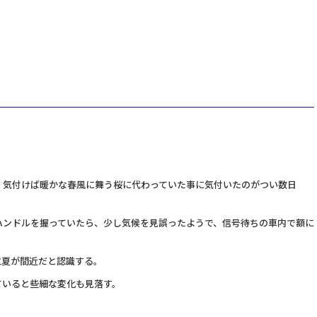
、気付けば暖かな春風に舞う桜に代わっていた事に気付いたのがつい数日
ハンドルを握っていたら、少し気候を見誤ったようで、信号待ちの車内で額に
立夏が間近だと認識する。
ていると些細な変化も見落す。