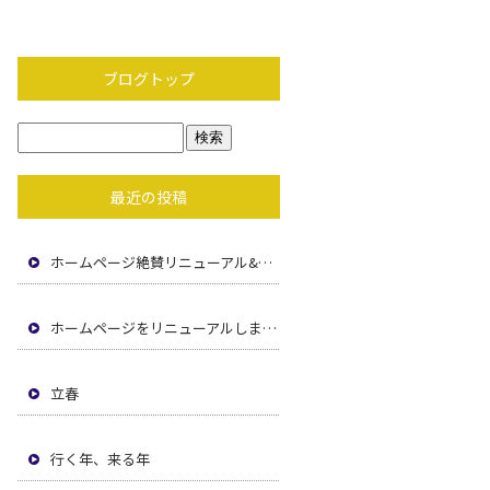
ブログトップ
最近の投稿
ホームページ絶賛リニューアル&求職者ページコンテンツ 追加中！乞うご期待！！！
ホームページをリニューアルしました！
立春
行く年、来る年