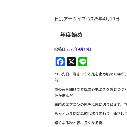
日別アーカイブ:
2025年4月10日
年度始め
投稿日
2025年4月10日
F
X
Li
a
n
つい先日、寒さでふと足を止め眺めた梅が
c
e
前。
e
車の窓を開けて春風の心地よさを感じつつ
b
汗が滲んだ。
o
車内のエアコンの風を冷風に切り替えて、
o
あっという間に季節は移り変わり、油断し
k
短くなる秋と春、長くなる夏。