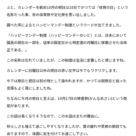
b
ふと、カレンダーを眺め10月の祝日は10日でかつては「体育の日」という
o
名称だった事、秋の体育祭や文化祭を思い出しました。
o
調べた所によるとハッピーマンデー制度というワードが出てきました。
k
「ハッピーマンデー制度（ハッピーマンデーせいど）とは、日本において
国民の祝日の一部を、従来の固定日から特定週の月曜日に移動させた法改
正である。」
この名称は忘れていましたが、この制度は生活に定着したと感じますね。
カレンダーに日曜日以外の祝日の赤い文字は今でもワクワクします。
今では祭日と祝日は別の物として扱われますが、かつては祝祭日と括った
言葉もよく耳にしましたね。
ちなみに今月の祭日と言えば、10月17日の神嘗祭(かんなめさい)という祭
祀があります。
この話は長くなりそうなので、このお話はまたの機会に。
秋らしさも増えて過ごしやすくなりましたが、夏の疲れや季節の節目でも
ありますので、体調に気を付けてお過ごし下さい。